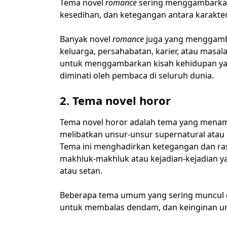
Tema novel
romance
sering menggambarkan 
kesedihan, dan ketegangan antara karakte
Banyak novel
romance
juga yang menggambar
keluarga, persahabatan, karier, atau masal
untuk menggambarkan kisah kehidupan yang
diminati oleh pembaca di seluruh dunia.
2. Tema novel horor
Tema novel horor adalah tema yang menamp
melibatkan unsur-unsur supernatural atau h
Tema ini menghadirkan ketegangan dan ras
makhluk-makhluk atau kejadian-kejadian y
atau setan.
Beberapa tema umum yang sering muncul d
untuk membalas dendam, dan keinginan u