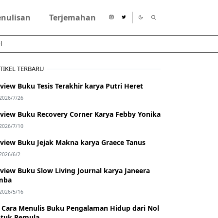
enulisan
Terjemahan
l
TIKEL TERBARU
view Buku Tesis Terakhir karya Putri Heret
2026/7/26
view Buku Recovery Corner Karya Febby Yonika
2026/7/10
view Buku Jejak Makna karya Graece Tanus
2026/6/2
view Buku Slow Living Journal karya Janeera
mba
2026/5/16
 Cara Menulis Buku Pengalaman Hidup dari Nol
tuk Pemula