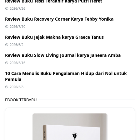
Review Buku Tesis Terakhir karya Putri Heret
2026/7/26
Review Buku Recovery Corner Karya Febby Yonika
2026/7/10
Review Buku Jejak Makna karya Graece Tanus
2026/6/2
Review Buku Slow Living Journal karya Janeera Amba
2026/5/16
10 Cara Menulis Buku Pengalaman Hidup dari Nol untuk
Pemula
2026/5/8
EBOOK TERBARU