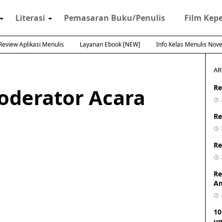
Literasi
Pemasaran Buku/Penulis
Film Kep
Review Aplikasi Menulis
Layanan Ebook [NEW]
Info Kelas Menulis Nove
AR
Re
oderator Acara
Re
Re
Re
A
10
un