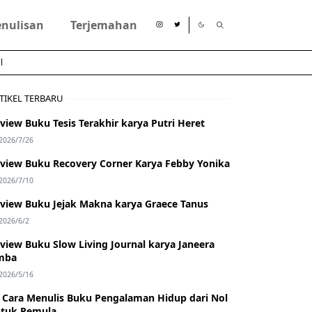
enulisan
Terjemahan
l
TIKEL TERBARU
view Buku Tesis Terakhir karya Putri Heret
2026/7/26
view Buku Recovery Corner Karya Febby Yonika
2026/7/10
view Buku Jejak Makna karya Graece Tanus
2026/6/2
view Buku Slow Living Journal karya Janeera
mba
2026/5/16
 Cara Menulis Buku Pengalaman Hidup dari Nol
tuk Pemula