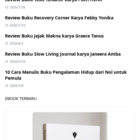
2026/7/26
Review Buku Recovery Corner Karya Febby Yonika
2026/7/10
Review Buku Jejak Makna karya Graece Tanus
2026/6/2
Review Buku Slow Living Journal karya Janeera Amba
2026/5/16
10 Cara Menulis Buku Pengalaman Hidup dari Nol untuk
Pemula
2026/5/8
EBOOK TERBARU